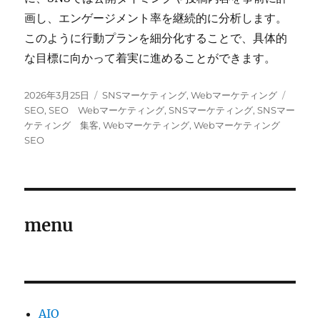
画し、エンゲージメント率を継続的に分析します。
このように行動プランを細分化することで、具体的
な目標に向かって着実に進めることができます。
投
カ
タ
2026年3月25日
SNSマーケティング
,
Webマーケティング
稿
テ
グ
SEO
,
SEO Webマーケティング
,
SNSマーケティング
,
SNSマー
日:
ゴ
ケティング 集客
,
Webマーケティング
,
Webマーケティング
リ
SEO
ー
menu
AIO